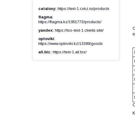
cataloxy
https://test-1.cxkz.ru/products
flagma
https://flagma.kz/1951773/products/
С
yandex
https://too-test-1.clients.site/
п
optoviki
https://www.optoviki.kz/13389/goods
all.biz
https://test-1.all.biz/
С
К