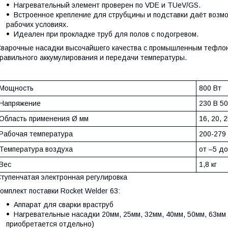
Нагревательный элемент проверен по VDE и TUeV/GS.
Встроенное крепление для струбцины и подставки даёт возмо
рабочих условиях.
Идеален при прокладке труб для полов с подогревом.
варочные насадки высочайшего качества с промышленным тефлон
равильного аккумулирования и передачи температуры.
Мощность
800 Вт
Напряжение
230 В 50
Область применения Ø мм
16, 20, 2
Рабочая температура
200-279
Температура воздуха
от –5 д
Вес
1,8 кг
тупенчатая электронная регулировка
омплект поставки Rocket Welder 63:
Аппарат для сварки враструб
Нагревательные насадки 20мм, 25мм, 32мм, 40мм, 50мм, 63мм
приобретается отдельно)