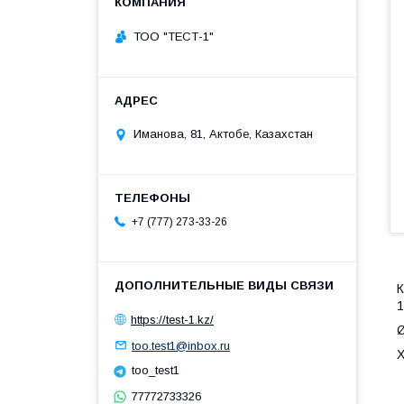
ТОО "ТЕСТ-1"
Иманова, 81, Актобе, Казахстан
+7 (777) 273-33-26
К
1
https://test-1.kz/
Ø
too.test1@inbox.ru
Х
too_test1
77772733326