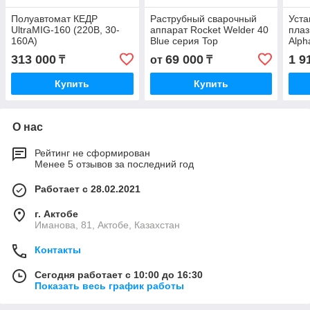
Полуавтомат КЕДР
Раструбный сварочный
Уста
UltraMIG-160 (220В, 30-
аппарат Rocket Welder 40
плаз
160А)
Blue серия Top
Alph
160А
313 000
69 000
1 9
₸
от
₸
Купить
Купить
О нас
Рейтинг не сформирован
Менее 5 отзывов за последний год
Работает с 28.02.2021
г. Актобе
Иманова, 81, Актобе, Казахстан
Контакты
Сегодня работает с 10:00 до 16:30
Показать весь график работы