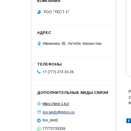
ТОО "ТЕСТ-1"
Иманова, 81, Актобе, Казахстан
+7 (777) 273-33-26
Р
с
п
https://test-1.kz/
too.test1@inbox.ru
too_test1
77772733326