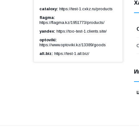
Х
cataloxy
https://test-1.cxkz.ru/products
flagma
https://flagma.kz/1951773/products/
yandex
https://too-test-1.clients.site/
optoviki
https://www.optoviki.kz/13389/goods
С
all.biz
https://test-1.all.biz/
И