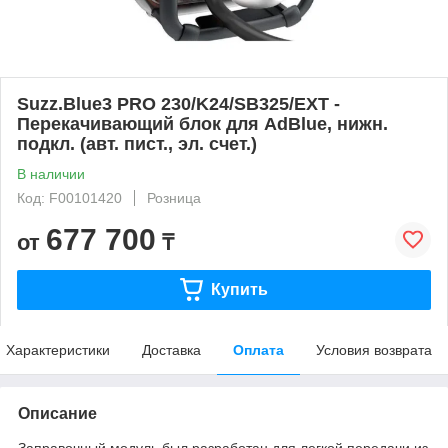
Suzz.Blue3 PRO 230/K24/SB325/EXT -
Перекачивающий блок для AdBlue, нижн.
подкл. (авт. пист., эл. счет.)
В наличии
Код: F00101420
Розница
677 700
от
₸
Купить
Характеристики
Доставка
Оплата
Условия возврата
Описание
Заправочный модуль был разработан для легкой передачи из