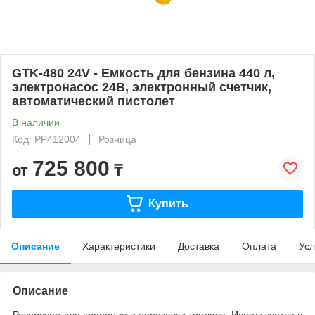
GTK-480 24V - Емкость для бензина 440 л,
электронасос 24В, электронный счетчик,
автоматический пистолет
В наличии
Код: PP412004
Розница
725 800
от
₸
Купить
Описание
Характеристики
Доставка
Оплата
Усл
Описание
Резервуар для хранения и перекачки топлива. Используется в