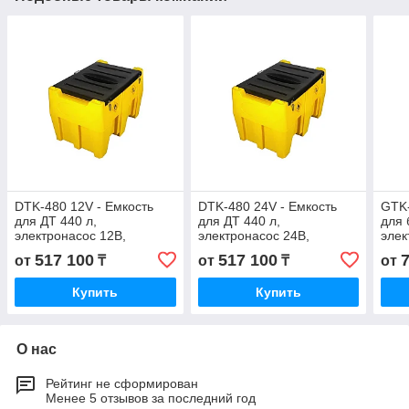
DTK-480 12V - Емкость
DTK-480 24V - Емкость
GTK-
для ДТ 440 л,
для ДТ 440 л,
для 
электронасос 12В,
электронасос 24В,
элек
электронный счетчик,
электронный счетчик,
элек
517 100
517 100
от
₸
от
₸
от
автоматический пистолет
автоматический пистолет
авто
Купить
Купить
О нас
Рейтинг не сформирован
Менее 5 отзывов за последний год