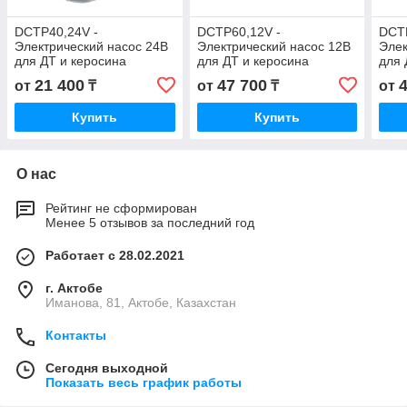
DCTP40,24V -
DCTP60,12V -
DCTP
Электрический насос 24В
Электрический насос 12В
Элек
для ДТ и керосина
для ДТ и керосина
для 
21 400
47 700
от
₸
от
₸
от
Купить
Купить
О нас
Рейтинг не сформирован
Менее 5 отзывов за последний год
Работает с 28.02.2021
г. Актобе
Иманова, 81, Актобе, Казахстан
Контакты
Сегодня выходной
Показать весь график работы