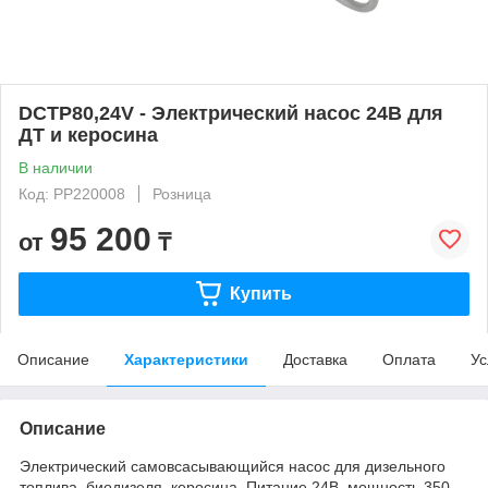
DCTP80,24V - Электрический насос 24В для
ДТ и керосина
В наличии
Код: PP220008
Розница
95 200
от
₸
Купить
Описание
Характеристики
Доставка
Оплата
Ус
Описание
Электрический самовсасывающийся насос для дизельного
топлива, биодизеля, керосина. Питание 24В, мощность 350