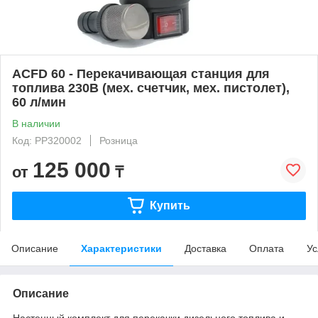
ACFD 60 - Перекачивающая станция для
топлива 230В (мех. счетчик, мех. пистолет),
60 л/мин
В наличии
Код: PP320002
Розница
125 000
от
₸
Купить
Описание
Характеристики
Доставка
Оплата
Ус
Описание
Настенный комплект для перекачки дизельного топлива и