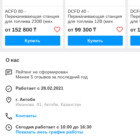
ACFD 80 -
DCFD 40 -
DCFD
Перекачивающая станция
Перекачивающая станция
Пер
для топлива 230В (мех.
для топлива 12В (мех.
для 
счетчик, мех. пистолет),
счетчик, мех. пистолет),
счет
152 800
99 300
от
₸
от
₸
от
80 л/мин
40 л/мин
60 л
Купить
Купить
О нас
Рейтинг не сформирован
Менее 5 отзывов за последний год
Работает с 28.02.2021
г. Актобе
Иманова, 81, Актобе, Казахстан
Контакты
Сегодня работает с 10:00 до 16:30
Показать весь график работы