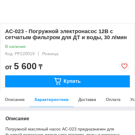
AC-023 - Погружной электронасос 12В с
сетчатым фильтром для ДТ и воды, 30 л/мин
В наличии
Код: PP220019
Розница
5 600
от
₸
Купить
Описание
Характеристики
Доставка
Оплата
Ус
Описание
Погружной масляный насос AC-023 предназначен для
быстрой перекачки дизельного топлива, воды и керосина.