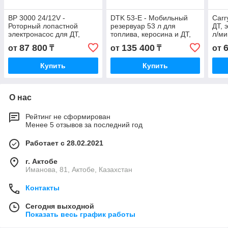
BP 3000 24/12V -
DTK 53-E - Мобильный
Carr
Роторный лопастной
резервуар 53 л для
ДТ, 
электронасос для ДТ,
топлива, керосина и ДТ,
л/ми
50/30 л/мин (3/4" BSP; без
электронасос 12В, 6 л/мин
авто
87 800
135 400
от
₸
от
₸
от
эл.комп.) PIUSI
Купить
Купить
О нас
Рейтинг не сформирован
Менее 5 отзывов за последний год
Работает с 28.02.2021
г. Актобе
Иманова, 81, Актобе, Казахстан
Контакты
Сегодня выходной
Показать весь график работы