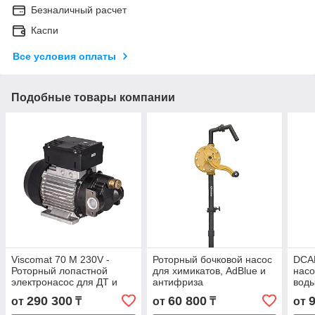
Безналичный расчет
Каспи
Все условия оплаты
Подобные товары компании
Viscomat 70 M 230V -
Роторный бочковой насос
DCAD
Роторный лопастной
для химикатов, AdBlue и
насо
электронасос для ДТ и
антифриза
воды
масла до 500 сСт, 25 л/
290 300
60 800
от
₸
от
₸
от
мин, PIUSI