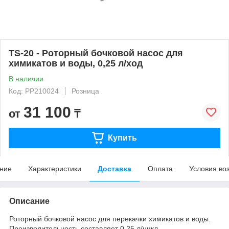
TS-20 - Роторный бочковой насос для
химикатов и воды, 0,25 л/ход
В наличии
Код: PP210024
Розница
31 100
от
₸
Купить
ние
Характеристики
Доставка
Оплата
Условия во
Описание
Роторный бочковой насос для перекачки химикатов и воды.
Производительность составляет 0,25 л/цикл.