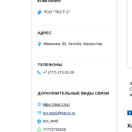
ТОО "ТЕСТ-1"
Иманова, 81, Актобе, Казахстан
+7 (777) 273-33-26
4
С
https://test-1.kz/
too.test1@inbox.ru
too_test1
Х
77772733326