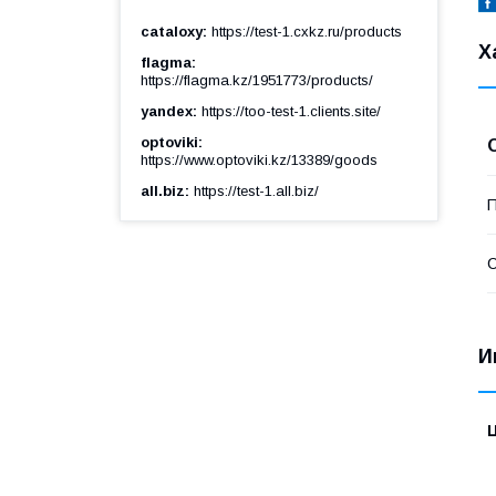
cataloxy
https://test-1.cxkz.ru/products
Х
flagma
https://flagma.kz/1951773/products/
yandex
https://too-test-1.clients.site/
optoviki
https://www.optoviki.kz/13389/goods
all.biz
https://test-1.all.biz/
П
С
И