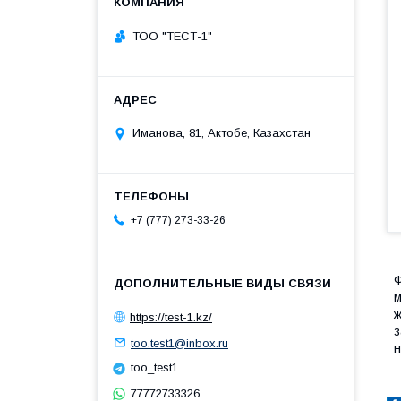
ТОО "ТЕСТ-1"
Иманова, 81, Актобе, Казахстан
+7 (777) 273-33-26
Ф
м
ж
https://test-1.kz/
з
too.test1@inbox.ru
н
too_test1
77772733326