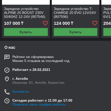
Зарядное устройство
Зарядное устройство T-
Заря
ALPINE 20 BOOST 230V
CHARGE 20 EVO 12V/24V
PUL
50/60HZ 12-24V (807546)
(807596)
6V/1
107 000
124 000
204
₸
₸
Купить
Купить
О нас
Рейтинг не сформирован
Менее 5 отзывов за последний год
Работает с 28.02.2021
г. Актобе
Иманова, 81, Актобе, Казахстан
Контакты
Сегодня работает с 11:00 до 17:00
Показать весь график работы