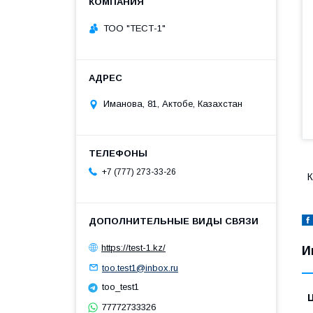
ТОО "ТЕСТ-1"
Иманова, 81, Актобе, Казахстан
+7 (777) 273-33-26
К
https://test-1.kz/
И
too.test1@inbox.ru
too_test1
77772733326