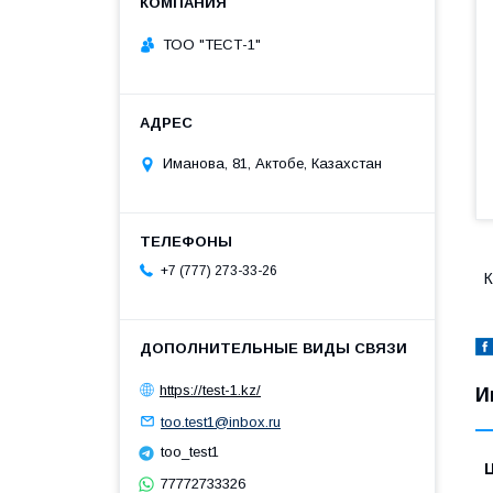
ТОО "ТЕСТ-1"
Иманова, 81, Актобе, Казахстан
+7 (777) 273-33-26
К
https://test-1.kz/
И
too.test1@inbox.ru
too_test1
77772733326