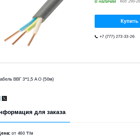
В наличии
Код:
290-2
Купить
+7 (777) 273-33-26
абель ВВГ 3*1,5 A O (50м)
нформация для заказа
Цена:
от 460 ₸/м