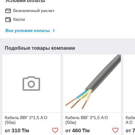
Условия оплаты
Безналичный расчет
Каспи
Все условия оплаты
Подобные товары компании
Кабель ВВГ 2*1,5 A O
Кабель ВВГ 3*1,5 A O
Кабе
(50м)
(50м)
A O
310
460
от
₸/м
от
₸/м
от