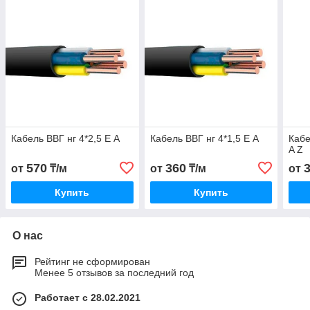
Кабель ВВГ нг 4*2,5 Е А
Кабель ВВГ нг 4*1,5 Е А
Кабе
A Z
570
360
от
₸/м
от
₸/м
от
Купить
Купить
О нас
Рейтинг не сформирован
Менее 5 отзывов за последний год
Работает с 28.02.2021