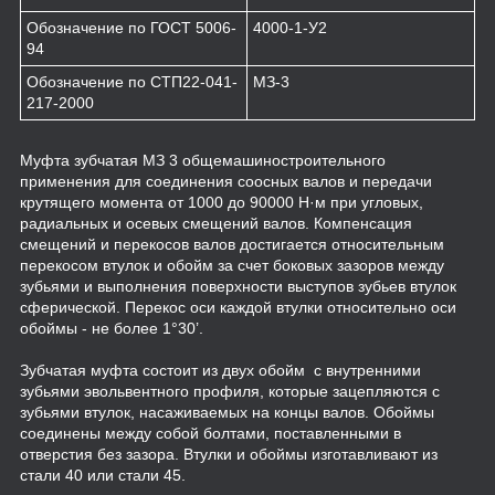
Обозначение по ГОСТ 5006-
4000-1-У2
94
Обозначение по СТП22-041-
МЗ-3
217-2000
Муфта зубчатая МЗ 3 общемашиностроительного
применения для соединения соосных валов и передачи
крутящего момента от 1000 до 90000 Н·м при угловых,
радиальных и осевых смещений валов. Компенсация
смещений и перекосов валов достигается относительным
перекосом втулок и обойм за счет боковых зазоров между
зубьями и выполнения поверхности выступов зубьев втулок
сферической. Перекос оси каждой втулки относительно оси
обоймы - не более 1°30’.
Зубчатая муфта состоит из двух обойм с внутренними
зубьями эвольвентного профиля, которые зацепляются с
зубьями втулок, насаживаемых на концы валов. Обоймы
соединены между собой болтами, поставленными в
отверстия без зазора. Втулки и обоймы изготавливают из
стали 40 или стали 45.