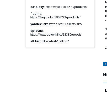
М
м
cataloxy
https://test-1.cxkz.ru/products
п
flagma
в
https://flagma.kz/1951773/products/
-
yandex
https://too-test-1.clients.site/
З
optoviki
з
https://www.optoviki.kz/13389/goods
о
all.biz
https://test-1.all.biz/
Д
И