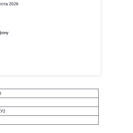
уста 2026
фону
0
-У2