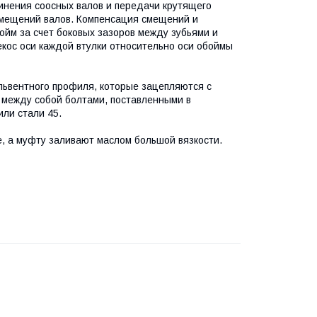
нения соосных валов и передачи крутящего
 смещений валов. Компенсация смещений и
ойм за счет боковых зазоров между зубьями и
екос оси каждой втулки относительно оси обоймы
львентного профиля, которые зацепляются с
 между собой болтами, поставленными в
или стали 45.
, а муфту заливают маслом большой вязкости.