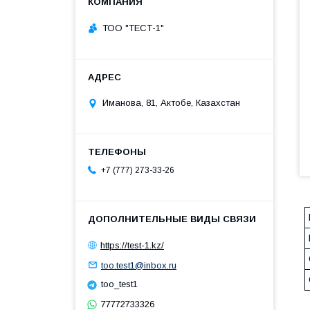
ТОО "ТЕСТ-1"
Иманова, 81, Актобе, Казахстан
+7 (777) 273-33-26
https://test-1.kz/
too.test1@inbox.ru
too_test1
77772733326