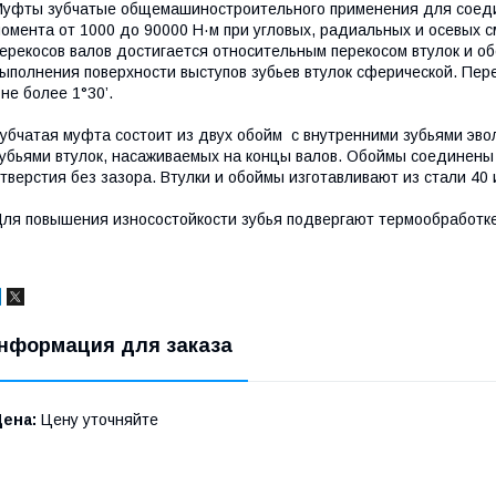
уфты зубчатые общемашиностроительного применения для соеди
омента от 1000 до 90000 Н·м при угловых, радиальных и осевых
ерекосов валов достигается относительным перекосом втулок и об
ыполнения поверхности выступов зубьев втулок сферической. Пер
 не более 1°30’.
убчатая муфта состоит из двух обойм с внутренними зубьями эво
убьями втулок, насаживаемых на концы валов. Обоймы соединены
тверстия без зазора. Втулки и обоймы изготавливают из стали 40 
ля повышения износостойкости зубья подвергают термообработке
нформация для заказа
Цена:
Цену уточняйте