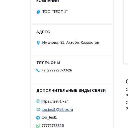
ТОО "ТЕСТ-1"
Иманова, 81, Актобе, Казахстан
+7 (777) 273-33-26
О
о
https://test-1.kz/
О
о
too.test1@inbox.ru
too_test1
77772733326