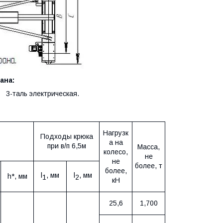
ана:
3-таль электрическая.
Нагрузк
Подходы крюка
а на
при в/п 6,5м
Масса,
колесо,
не
не
более, т
более,
l
, мм
l
, мм
h
*, мм
1
2
кН
25,6
1,
700