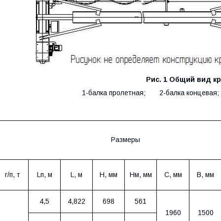
Рис. 1 Общий вид кр
1-балка пролетная; 2-балка концевая; 
Размеры
г/п, т
L
п, м
L
, м
Н, мм
Нм, мм
С, мм
В, мм
4,5
4,822
698
561
1960
1500