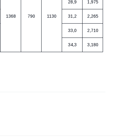
28,9
1,
975
1368
790
1130
31,2
2
,
265
33,0
2,
710
34,3
3
,
180