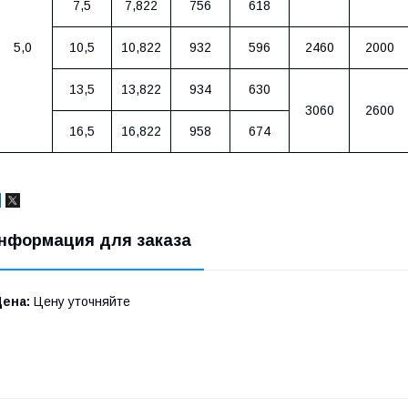
7,5
7,822
756
618
5,0
10,5
10,822
932
596
2460
2000
13,5
13,822
934
630
3060
2600
16,5
16,822
958
6
74
нформация для заказа
Цена:
Цену уточняйте