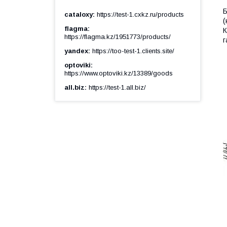
Б
cataloxy
https://test-1.cxkz.ru/products
(
flagma
К
https://flagma.kz/1951773/products/
г
yandex
https://too-test-1.clients.site/
optoviki
https://www.optoviki.kz/13389/goods
all.biz
https://test-1.all.biz/