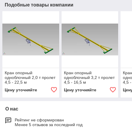
Подобные товары компании
Кран опорный
Кран опорный
Кра
одноблочный 2,0 т пролет
одноблочный 3,2 т пролет
одно
4,5 - 22,5 м
4,5 - 16,5 м
4,5 
Цену уточняйте
Цену уточняйте
Цен
О нас
Рейтинг не сформирован
Менее 5 отзывов за последний год