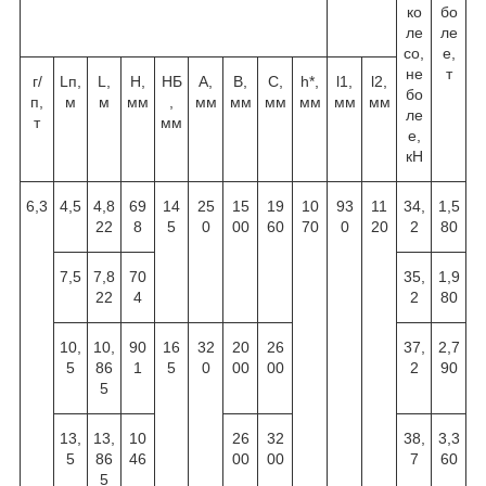
ко
бо
ле
ле
со,
е,
не
т
г/
L
п,
L
,
Н,
Н
Б
А,
В,
С,
h
*,
l
1
,
l
2
,
бо
п,
м
м
мм
,
мм
мм
мм
мм
мм
мм
ле
т
мм
е,
кН
6,3
4,5
4
,
8
69
14
25
15
19
10
93
11
34,
1,5
22
8
5
0
00
60
70
0
20
2
80
7,5
7,8
70
35,
1,9
22
4
2
80
10,
10,
90
16
32
20
26
37,
2,7
5
86
1
5
0
00
00
2
90
5
13,
13,
10
26
32
38,
3,3
5
86
46
00
00
7
60
5