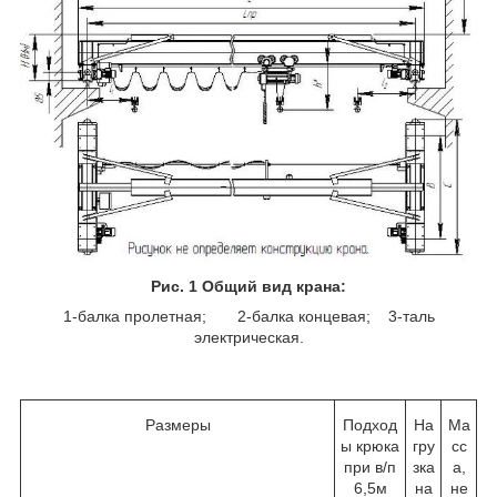
Рис. 1 Общий вид крана:
1-балка пролетная; 2-балка концевая; 3-таль
электрическая.
Размеры
Подход
На
Ма
ы крюка
гру
сс
при в/п
зка
а,
6,5м
на
не