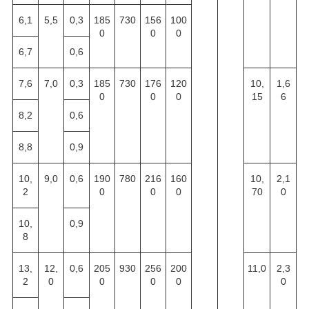
6
,
1
5,5
0,3
1
85
73
0
156
100
0
0
0
6
,
7
0,6
7
,6
7,0
0,3
1
85
73
0
176
120
10
,
1
,
6
0
0
0
15
6
8
,2
0,6
8
,8
0,9
10,
9,0
0,6
1
90
78
0
216
160
10
,
2
,
1
2
0
0
0
70
0
10,
0,9
8
13,
12,
0,6
205
93
0
256
200
11
,
0
2
,
3
2
0
0
0
0
0