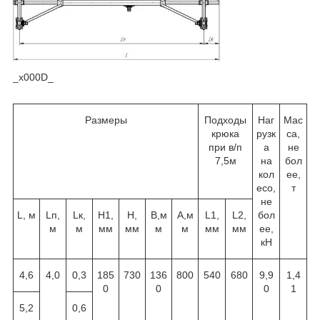
_x000D_
Размеры
Подходы
Наг
Мас
крюка
рузк
са,
при в/п
а
не
7,5м
на
бол
кол
ее,
есо,
т
не
L
, м
L
п,
L
к,
Н
1
,
Н,
B
,м
A
,м
L
1
,
L
2
,
бол
м
м
мм
мм
м
м
мм
мм
ее,
кН
4
,6
4,0
0,3
1
85
73
0
136
800
540
680
9
,
9
1
,
4
0
0
0
1
5
,2
0,6