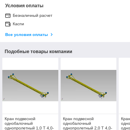
Условия оплаты
Безналичный расчет
Каспи
Все условия оплаты
Подобные товары компании
Кран подвесной
Кран подвесной
Кран
однобалочный
однобалочный
одн
однопролетный 1,0 Т 4,0-
однопролетный 2,0 Т 4,0-
одно