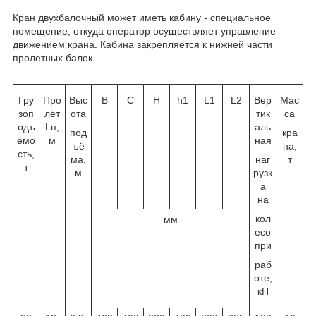
Кран двухбалочный может иметь кабину - специальное
помещение, откуда оператор осуществляет управление
движением крана. Кабина закрепляется к нижней части
пролетных балок.
Гру
Про
Выс
B
C
H
h1
L1
L2
Вер
Мас
зоп
лёт
ота
тик
са
одъ
Lп,
аль
под
кра
ёмо
м
ная
ъё
на,
сть,
ма,
наг
т
т
м
рузк
а
на
кол
мм
есо
при
раб
оте,
кН