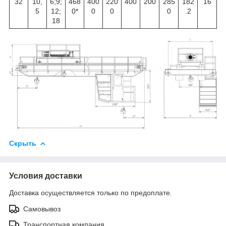
32
10,
6;9;
468
400
220
400
200
285
182
16
5
12;
0*
0
0
0
.2
18
Скрыть
Условия доставки
Доставка осуществляется только по предоплате.
Самовывоз
Транспортная компания