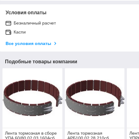
Условия оплаты
Безналичный расчет
Каспи
Все условия оплаты
Подобные товары компании
Лента тормозная в сборе
Лента тормозная
Лент
УПА 60/80 02.03.160Асб
АРБ100.02.28.210сб
УПР6