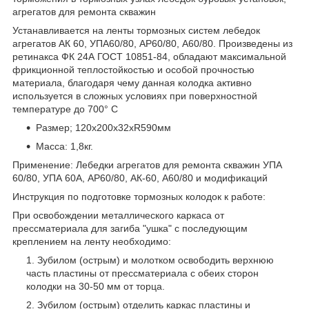
агрегатов для ремонта скважин
Устанавливается на ленты тормозных систем лебедок
агрегатов АК 60, УПА60/80, АР60/80, А60/80. Произведены из
ретинакса ФК 24А ГОСТ 10851-84, обладают максимальной
фрикционной теплостойкостью и особой прочностью
материала, благодаря чему данная колодка активно
используется в сложных условиях при поверхностной
температуре до 700° С
Размер; 120х200х32хR590мм
Масса: 1,8кг.
Применение: Лебедки агрегатов для ремонта скважин УПА
60/80, УПА 60А, АР60/80, АК-60, А60/80 и модификаций
Инструкция по подготовке тормозных колодок к работе:
При освобождении металлического каркаса от
прессматериала для загиба "ушка" с последующим
креплением на ленту необходимо:
Зубилом (острым) и молотком освободить верхнюю
часть пластины от прессматериала с обеих сторон
колодки на 30-50 мм от торца.
Зубилом (острым) отделить каркас пластины и