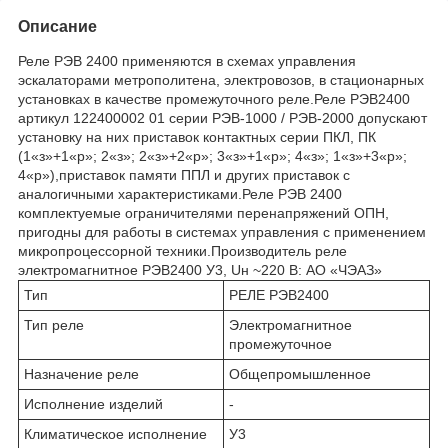
Описание
Реле РЭВ 2400 применяются в схемах управления
эскалаторами метрополитена, электровозов, в стационарных
установках в качестве промежуточного реле.Реле РЭВ2400
артикул 122400002 01 серии РЭВ-1000 / РЭВ-2000 допускают
установку на них приставок контактных серии ПКЛ, ПК
(1«з»+1«р»; 2«з»; 2«з»+2«р»; 3«з»+1«р»; 4«з»; 1«з»+3«р»;
4«р»),приставок памяти ППЛ и других приставок с
аналогичными характеристиками.Реле РЭВ 2400
комплектуемые ограничителями перенапряжений ОПН,
пригодны для работы в системах управления с применением
микропроцессорной техники.Производитель реле
электромагнитное РЭВ2400 У3, Uн ~220 В: АО «ЧЭАЗ»
Тип
РЕЛЕ РЭВ2400
Тип реле
Электромагнитное
промежуточное
Назначение реле
Общепромышленное
Исполнение изделий
-
Климатическое исполнение
У3