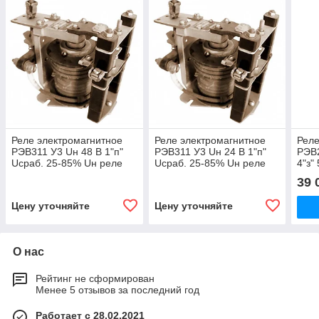
Реле электромагнитное
Реле электромагнитное
Реле
РЭВ311 У3 Uн 48 В 1"п"
РЭВ311 У3 Uн 24 В 1"п"
РЭВ2
Uсраб. 25-85% Uн реле
Uсраб. 25-85% Uн реле
4"з"
контроля напряжения
контроля напряжения
39 
Цену уточняйте
Цену уточняйте
О нас
Рейтинг не сформирован
Менее 5 отзывов за последний год
Работает с 28.02.2021