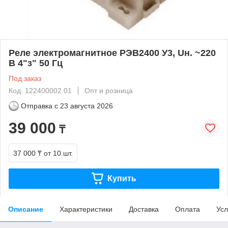
Реле электромагнитное РЭВ2400 У3, Uн. ~220
В 4"з" 50 Гц
Под заказ
Код: 122400002 01
Опт и розница
Отправка с
23 августа 2026
39 000
₸
37 000 ₸
от 10 шт.
Купить
Описание
Характеристики
Доставка
Оплата
Усл