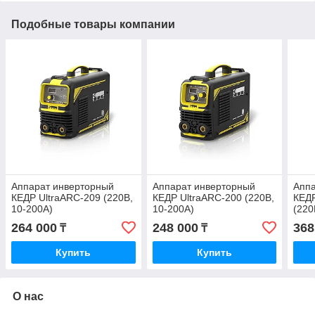
Подобные товары компании
Аппарат инверторный
Аппарат инверторный
Аппа
КЕДР UltraARC-209 (220В,
КЕДР UltraARC-200 (220В,
КЕДР
10-200А)
10-200А)
(220
264 000
248 000
368
₸
₸
Купить
Купить
О нас