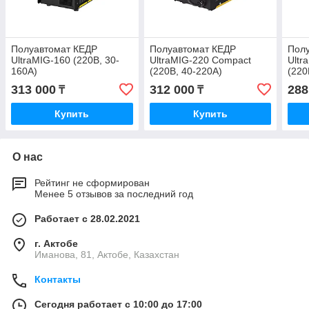
Полуавтомат КЕДР
Полуавтомат КЕДР
Пол
UltraMIG-160 (220В, 30-
UltraMIG-220 Compact
Ultr
160А)
(220В, 40-220А)
(220
313 000
312 000
288
₸
₸
Купить
Купить
О нас
Рейтинг не сформирован
Менее 5 отзывов за последний год
Работает с 28.02.2021
г. Актобе
Иманова, 81, Актобе, Казахстан
Контакты
Сегодня работает с 10:00 до 17:00