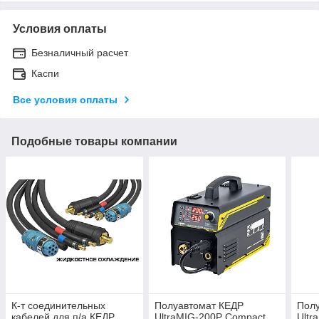
Условия оплаты
Безналичный расчет
Каспи
Все условия оплаты
Подобные товары компании
К-т соединительных
Полуавтомат КЕДР
Пол
кабелей для п/а КЕДР
UltraMIG-200P Compact
Ultr