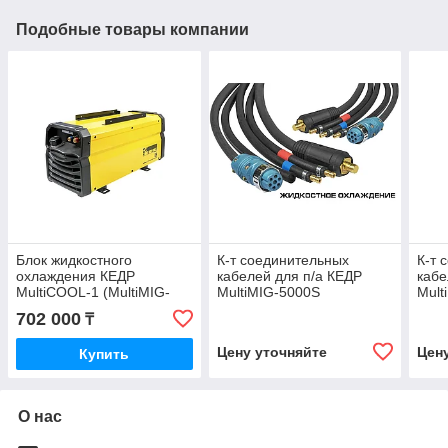
Подобные товары компании
Блок жидкостного
К-т соединительных
К-т 
охлаждения КЕДР
кабелей для п/а КЕДР
кабе
MultiCOOL-1 (MultiMIG-
MultiMIG-5000S
Mult
3500/5000S/5000DP,
702 000
₸
MultiTIG-3200P DC,
3200P/5000P
Цену уточняйте
Цен
Купить
О нас