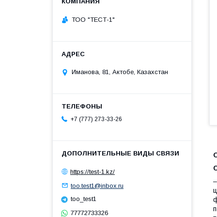
ТОО "ТЕСТ-1"
Иманова, 81, Актобе, Казахстан
+7 (777) 273-33-26
https://test-1.kz/
–
too.test1@inbox.ru
ц
too_test1
ф
п
77772733326