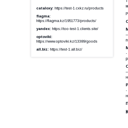
т
м
cataloxy
https://test-1.cxkz.ru/products
Р
flagma
https://flagma.kz/1951773/products/
yandex
https://too-test-1.clients.site/
–
optoviki
п
https://www.optoviki.kz/13389/goods
all.biz
https://test-1.all.biz/
-
р
–
н
-
н