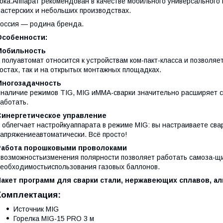
ока.Аппарат рекомендован в качестве мобильного универсального 
астерских и небольших производствах.
оссия — родина бренда.
Особенности:
Мобильность
 полуавтомат относится к устройствам ком-пакт-класса и позволяе
остах, так и на открытых монтажных площадках.
Многозадачность
 наличие режимов TIG, MIG иMMA-сварки значительно расширяет с
аботать.
Синергетическое управление
 облегчает настройкуаппарата в режиме MIG: вы настраиваете св
апряжениеавтоматически. Всё просто!
Работа порошковыми проволоками
 возможностьизменения полярности позволяет работать самоза-щ
еобходимостьиспользования газовых баллонов.
Пакет программ для сварки стали, нержавеющих сплавов, а
Комплектация:
Источник MIG
Горелка MIG-15 PRO 3 м