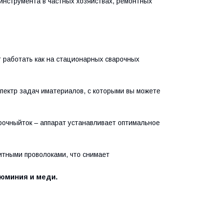
инструмента в частных хозяйствах, ремонтных
т работать как на стационарных сварочных
пектр задач иматериалов, с которыми вы можете
арочныйток – аппарат устанавливает оптимальное
итными проволоками, что снимает
люминия и меди.