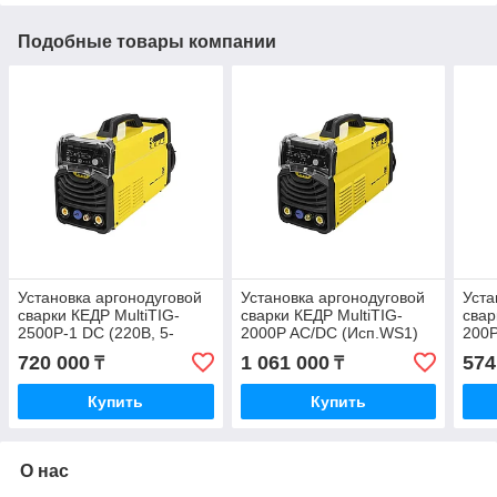
Подобные товары компании
Установка аргонодуговой
Установка аргонодуговой
Уста
сварки КЕДР MultiTIG-
сварки КЕДР MultiTIG-
свар
2500P-1 DC (220В, 5-
2000P AC/DC (Исп.WS1)
200P
250А, с горелкой)
(220В, 5-230А, с горелкой)
200А
720 000
1 061 000
574
₸
₸
Купить
Купить
О нас