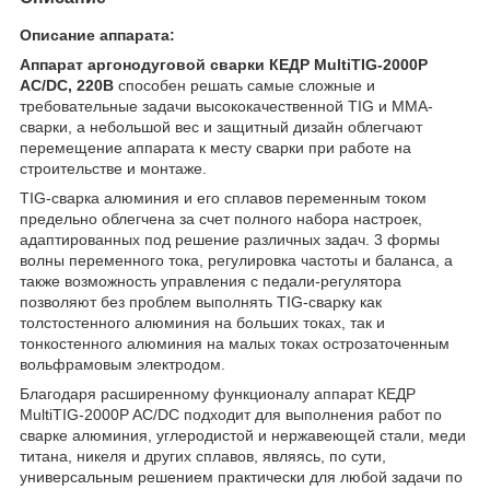
Описание аппарата:
Аппарат аргонодуговой сварки КЕДР MultiTIG-2000P
AC/DC, 220В
способен решать самые сложные и
требовательные задачи высококачественной TIG и ММА-
сварки, а небольшой вес и защитный дизайн облегчают
перемещение аппарата к месту сварки при работе на
строительстве и монтаже.
TIG-сварка алюминия и его сплавов переменным током
предельно облегчена за счет полного набора настроек,
адаптированных под решение различных задач. 3 формы
волны переменного тока, регулировка частоты и баланса, а
также возможность управления с педали-регулятора
позволяют без проблем выполнять TIG-сварку как
толстостенного алюминия на больших токах, так и
тонкостенного алюминия на малых токах острозаточенным
вольфрамовым электродом.
Благодаря расширенному функционалу аппарат КЕДР
MultiTIG-2000P AC/DC подходит для выполнения работ по
сварке алюминия, углеродистой и нержавеющей стали, меди
титана, никеля и других сплавов, являясь, по сути,
универсальным решением практически для любой задачи по