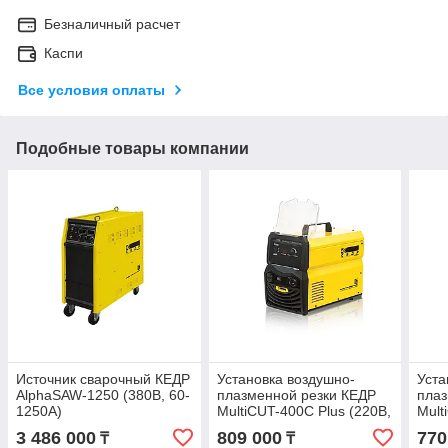
Безналичный расчет
Каспи
Все условия оплаты
Подобные товары компании
Источник сварочный КЕДР
Установка воздушно-
Уста
AlphaSAW-1250 (380В, 60-
плазменной резки КЕДР
плаз
1250А)
MultiCUT-400C Plus (220В,
Mult
15-40А, 12 мм)
(вст
3 486 000
809 000
770
₸
₸
220В