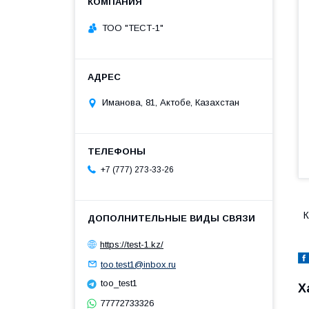
ТОО "ТЕСТ-1"
Иманова, 81, Актобе, Казахстан
+7 (777) 273-33-26
К
https://test-1.kz/
too.test1@inbox.ru
too_test1
Х
77772733326