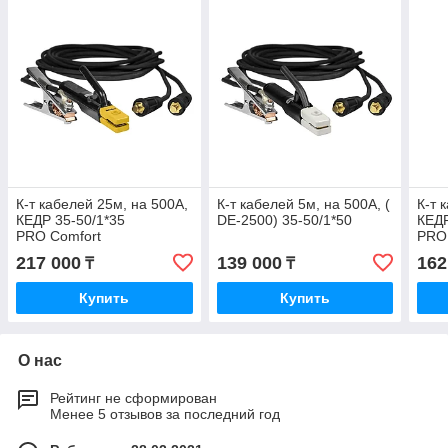
К-т кабелей 25м, на 500А,
К-т кабелей 5м, на 500А, (
К-т 
КЕДР 35-50/1*35
DE-2500) 35-50/1*50
КЕДР
PRO Comfort
PRO
217 000
139 000
162
₸
₸
Купить
Купить
О нас
Рейтинг не сформирован
Менее 5 отзывов за последний год