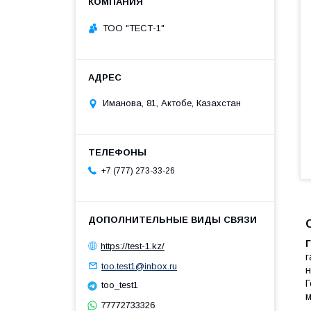
ТОО "ТЕСТ-1"
Иманова, 81, Актобе, Казахстан
+7 (777) 273-33-26
Г
https://test-1.kz/
г
too.test1@inbox.ru
н
Г
too_test1
м
77772733326