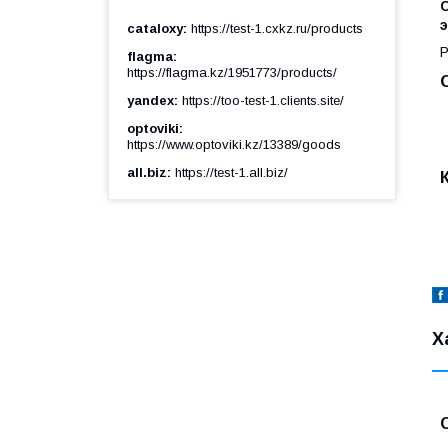
cataloxy
https://test-1.cxkz.ru/products
Р
flagma
https://flagma.kz/1951773/products/
yandex
https://too-test-1.clients.site/
optoviki
https://www.optoviki.kz/13389/goods
all.biz
https://test-1.all.biz/
Х