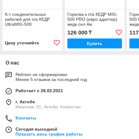
К-т соединительных
Горелка к п/а КЕДР MIG-
Горе
кабелей для п/а КЕДР
500 PRO (евро адаптер)
500 
UltraMIG-500
жидк охл 4м
жидк
126 000
117
₸
Цену уточняйте
Купить
О нас
Рейтинг не сформирован
Менее 5 отзывов за последний год
Работает с 28.02.2021
г. Актобе
Иманова, 81, Актобе, Казахстан
Контакты
Сегодня выходной
Показать весь график работы