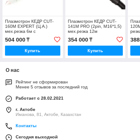
Плазмотрон КЕДР CUT-
Плазмотрон КЕДР CUT-
Пла
160M EXPERT (Ц.А.)
141M PRO (2pin, M16*1,5)
120M
мех.резка 6м c
мех.резка 12м
резк
морозоустойчивым
504 000
354 000
388
₸
₸
шлейфом
Купить
Купить
О нас
Рейтинг не сформирован
Менее 5 отзывов за последний год
Работает с 28.02.2021
г. Актобе
Иманова, 81, Актобе, Казахстан
Контакты
Сегодня выходной