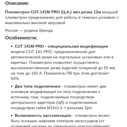
Описание:
Плазмотрон CUT-141M PRO (Ц.А.) мех.резка 12м
мощный
плазмотрон предназначен для работы в тяжелых условиях с
максимально высокой загрузкой.
Россия — родина бренда.
Особенности:
CUT 141M PRO - специциальная модификация
модели CUT 141 PRO, предназначенная для
автоматической резки на портальных установках или в
каретках. Плазмотрон позволяет осуществлять
высококачественную резку изделий толщиной до 50 мм
на токе до 160 А. Показатель ПВ при этом достигает
60%.
Два типа подключения
- плазмотрон имеет две
основные модификации по типу подключения к
источнику тока: подключаемые посредством
центрального адаптера (ЦА) и подключаемые
посредством гайки М16х1,5 + разъема 2pin
Возможность кастомизации
- плазмотрон может
быть оснащен широким спектром аксессуаров (от
роликовой насадки до циркульного приспособления),