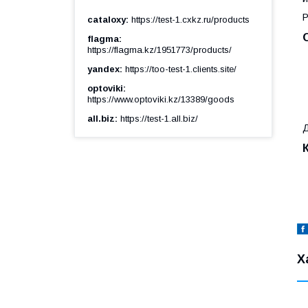
Р
cataloxy
https://test-1.cxkz.ru/products
flagma
https://flagma.kz/1951773/products/
yandex
https://too-test-1.clients.site/
optoviki
https://www.optoviki.kz/13389/goods
all.biz
https://test-1.all.biz/
Д
Х