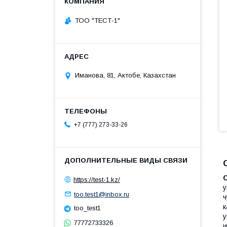
ТОО "ТЕСТ-1"
Иманова, 81, Актобе, Казахстан
+7 (777) 273-33-26
https://test-1.kz/
у
too.test1@inbox.ru
ч
к
too_test1
у
77772733326
и