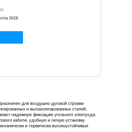
60
уста 2026
дназначен для воздушно-дуговой строжки
легированных и высоколегированных сталей,
чивают надежную фиксацию угольного электрода
илового кабеля, удобную и легкую установку
 механически и термически высокоустойчивые