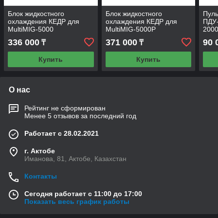
Блок жидкостного
Блок жидкостного
Пуль
охлаждения КЕДР для
охлаждения КЕДР для
ПДУ-
MultiMIG-5000
MultiMIG-5000P
2000
DC)
336 000
371 000
90 
₸
₸
Купить
Купить
О нас
Рейтинг не сформирован
Менее 5 отзывов за последний год
Работает с 28.02.2021
г. Актобе
Иманова, 81, Актобе, Казахстан
Контакты
Сегодня работает с 11:00 до 17:00
Показать весь график работы