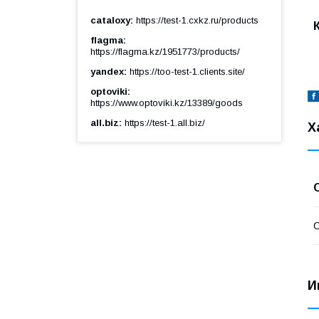
cataloxy
https://test-1.cxkz.ru/products
flagma
https://flagma.kz/1951773/products/
yandex
https://too-test-1.clients.site/
optoviki
https://www.optoviki.kz/13389/goods
all.biz
https://test-1.all.biz/
Х
С
И