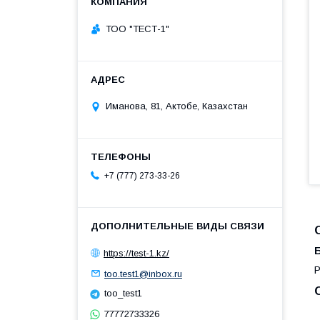
ТОО "ТЕСТ-1"
Иманова, 81, Актобе, Казахстан
+7 (777) 273-33-26
https://test-1.kz/
Р
too.test1@inbox.ru
too_test1
77772733326