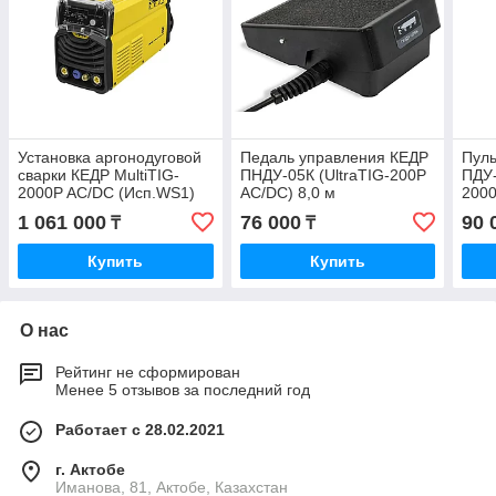
Установка аргонодуговой
Педаль управления КЕДР
Пуль
сварки КЕДР MultiTIG-
ПНДУ-05К (UltraTIG-200P
ПДУ-
2000P AC/DC (Исп.WS1)
AC/DC) 8,0 м
2000
(220В, 5-230А, с горелкой)
DC)
1 061 000
76 000
90 
₸
₸
Купить
Купить
О нас
Рейтинг не сформирован
Менее 5 отзывов за последний год
Работает с 28.02.2021
г. Актобе
Иманова, 81, Актобе, Казахстан