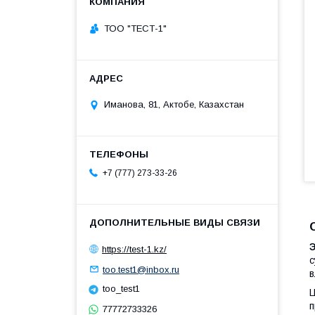
ТОО "ТЕСТ-1"
Иманова, 81, Актобе, Казахстан
+7 (777) 273-33-26
Э
https://test-1.kz/
с
too.test1@inbox.ru
в
too_test1
Ц
п
77772733326