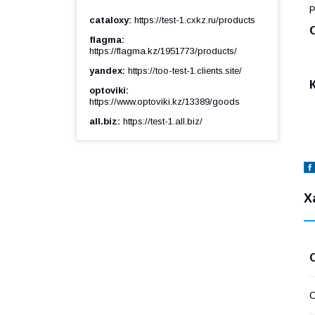
Р
cataloxy
https://test-1.cxkz.ru/products
flagma
https://flagma.kz/1951773/products/
yandex
https://too-test-1.clients.site/
optoviki
https://www.optoviki.kz/13389/goods
all.biz
https://test-1.all.biz/
Х
С