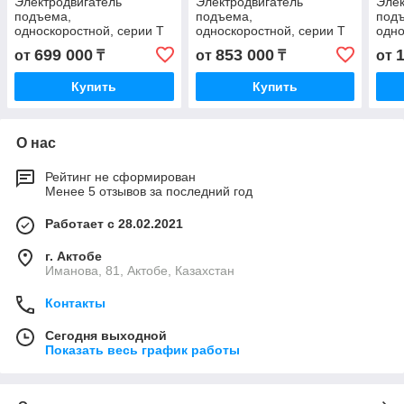
Электродвигатель
Электродвигатель
Элек
подъема,
подъема,
под
односкоростной, серии T
односкоростной, серии T
одно
КГЕ 1605-6ТР1 KGE 1605-
КГЕ II 1608-6ТР1 KGE II
КГЕ 
699 000
853 000
от
₸
от
₸
от
6TP1 КГ 1605-6 ТР1 KG
1608-6TP1 КГ II 1608-
6TP1
1605-6 TP1
6ТР1 KG II
2008
Купить
Купить
О нас
Рейтинг не сформирован
Менее 5 отзывов за последний год
Работает с 28.02.2021
г. Актобе
Иманова, 81, Актобе, Казахстан
Контакты
Сегодня выходной
Показать весь график работы