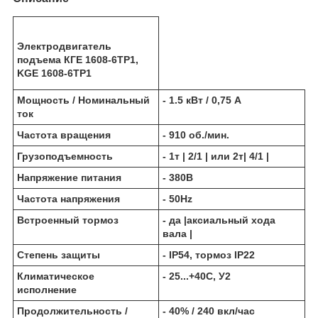
Электродвигатель
подъема КГЕ 1608-6ТР1,
KGE 1608-6TP1
Мощность / Номинальный
- 1.5 кВт / 0,75 А
ток
Частота вращения
- 910 об./мин.
Грузоподъемность
- 1т | 2/1 | или 2т| 4/1 |
Напряжение питания
- 380В
Частота напряжения
- 50Hz
Встроенный тормоз
- да |аксиальный хода
вала |
Степень защиты
- IP54, тормоз IP22
Климатическое
- 25...+40С, У2
исполнение
Продолжительность /
- 40% / 240 вкл/час