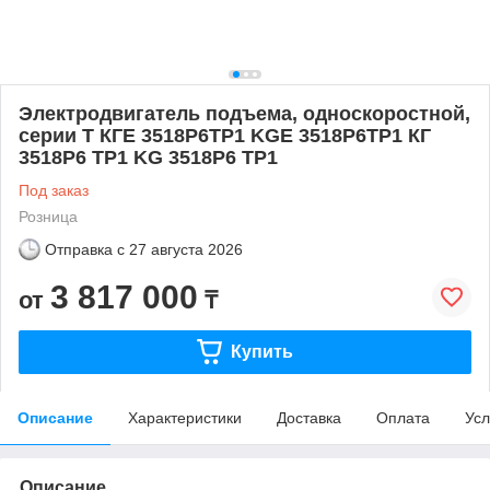
Электродвигатель подъема, односкоростной,
серии T КГЕ 3518Р6ТР1 KGE 3518P6TP1 КГ
3518Р6 ТР1 KG 3518P6 TP1
Под заказ
Розница
Отправка с
27 августа 2026
3 817 000
от
₸
Купить
Описание
Характеристики
Доставка
Оплата
Усл
Описание