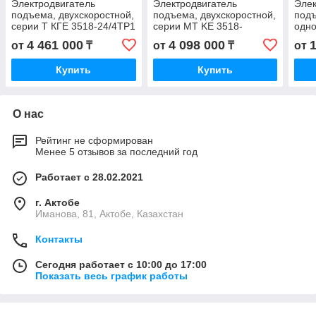
Электродвигатель
Электродвигатель
Элек
подъема, двухскоростной,
подъема, двухскоростной,
под
серии T КГЕ 3518-24/4ТР1
серии MT KE 3518-
одно
KGE 3518-24/4TP1 КГ
24/6ТР1 KE 3518-24/6TP1
КГЕ 
4 461 000
4 098 000
от
₸
от
₸
от
3518-24/4 ТР1 KG
K 3518-24/6ТР1 K
6TP1
6TP
Купить
Купить
О нас
Рейтинг не сформирован
Менее 5 отзывов за последний год
Работает с 28.02.2021
г. Актобе
Иманова, 81, Актобе, Казахстан
Контакты
Сегодня работает с 10:00 до 17:00
Показать весь график работы