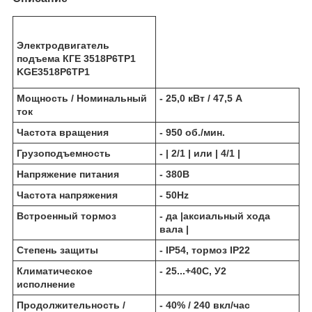
Электродвигатель
подъема КГЕ 3518Р6ТР1
KGE3518P6TP1
Мощность / Номинальный
- 25,0 кВт / 47,5 А
ток
Частота вращения
- 950 об./мин.
Грузоподъемность
- | 2/1 | или | 4/1 |
Напряжение питания
- 380В
Частота напряжения
- 50Hz
Встроенный тормоз
- да |аксиальный хода
вала |
Степень защиты
- IP54, тормоз IP22
Климатическое
- 25...+40С, У2
исполнение
Продолжительность /
- 40% / 240 вкл/час