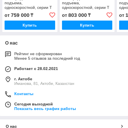
подъема,
подъема,
под
односкоростной, серии T
односкоростной, серии T
одно
КГЕ 1605-4ТР1 KGE 1605-
КГЕ 1608-4ТР1 KGE 1608-
КГЕ 
759 000
803 000
от
₸
от
₸
от
4TP1 КГ 1605-4 ТР1 KG
4TP1 КГ 1608-4 ТР1 KG
4TP1
1605-4 TP1
1608-4 TP1
2008
Купить
Купить
О нас
Рейтинг не сформирован
Менее 5 отзывов за последний год
Работает с 28.02.2021
г. Актобе
Иманова, 81, Актобе, Казахстан
Контакты
Сегодня выходной
Показать весь график работы
О нас