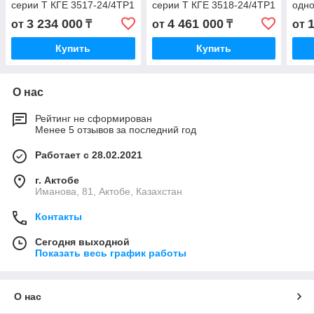
серии T КГЕ 3517-24/4ТР1
серии T КГЕ 3518-24/4ТР1
одно
KGE 3517-24/4TP1 КГ
KGE 3518-24/4TP1 КГ
КГЕ 
3 234 000
4 461 000
от
₸
от
₸
от
3517-24/4 ТР1 KG
3518-24/4 ТР1 KG
6TP1
271
Купить
Купить
О нас
Рейтинг не сформирован
Менее 5 отзывов за последний год
Работает с 28.02.2021
г. Актобе
Иманова, 81, Актобе, Казахстан
Контакты
Сегодня выходной
Показать весь график работы
О нас