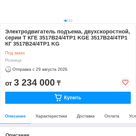
Электродвигатель подъема, двухскоростной,
серии T КГЕ 3517В24/4ТР1 KGE 3517B24/4TP1
КГ 3517В24/4ТР1 KG
Под заказ
Розница
Отправка с
29 августа 2026
3 234 000
от
₸
Купить
Описание
Характеристики
Доставка
Оплата
Усл
Описание