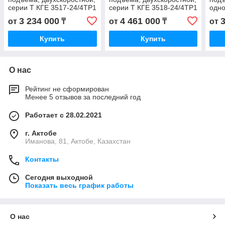
серии T КГЕ 3517-24/4ТР1
серии T КГЕ 3518-24/4ТР1
одно
KGE 3517-24/4TP1 КГ
KGE 3518-24/4TP1 КГ
КГЕ 
3 234 000
4 461 000
от
₸
от
₸
от
3517-24/4 ТР1 KG
3518-24/4 ТР1 KG
6TP1
3517
Купить
Купить
О нас
Рейтинг не сформирован
Менее 5 отзывов за последний год
Работает с 28.02.2021
г. Актобе
Иманова, 81, Актобе, Казахстан
Контакты
Сегодня выходной
Показать весь график работы
О нас