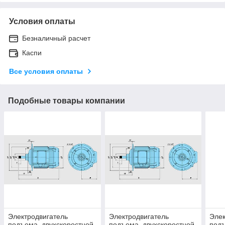
Условия оплаты
Безналичный расчет
Каспи
Все условия оплаты
Подобные товары компании
Электродвигатель
Электродвигатель
Элек
подъема, двухскоростной,
подъема, двухскоростной,
под