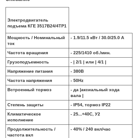
Электродвигатель
подъема КГЕ 3517В24/4ТР1
Мощность / Номинальный
- 1.9/11.5 кВт / 30.0/25.0 А
ток
Частота вращения
- 225/1410 об./мин.
Грузоподъемность
- | 2/1 | или | 4/1 |
Напряжение питания
- 380В
Частота напряжения
- 50Hz
Встроенный тормоз
- да |аксиальный хода
вала |
Степень защиты
- IP54, тормоз IP22
Климатическое
- 25...+40С, У2
исполнение
Продолжительность /
- 40% / 240 вкл/час
частота вкл