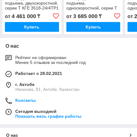
подъема, двухскоростной,
подъема,
под
серии T КГЕ 3518-24/4ТР1
односкоростной, серии T
одно
KGE 3518-24/4TP1 КГ
КГЕ 3517-6ТР1 KGE 3517-
КГЕ 
4 461 000
3 685 000
от
₸
от
₸
от
3518-24/4 ТР1 KG
6TP1 КГ 3517-6 ТР1 KG
4TP1
3517-6 TP1
3517
Купить
Купить
О нас
Рейтинг не сформирован
Менее 5 отзывов за последний год
Работает с 28.02.2021
г. Актобе
Иманова, 81, Актобе, Казахстан
Контакты
Сегодня выходной
Показать весь график работы
О нас