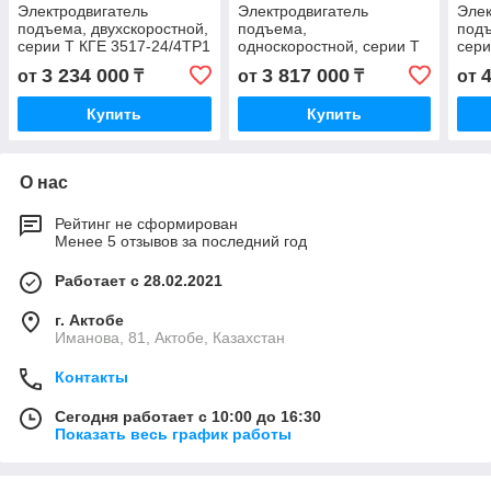
Электродвигатель
Электродвигатель
Элек
подъема, двухскоростной,
подъема,
подъ
серии T КГЕ 3517-24/4ТР1
односкоростной, серии T
сери
KGE 3517-24/4TP1 КГ
КГЕ 3518Р6ТР1 KGE
KGE 
3 234 000
3 817 000
от
₸
от
₸
от
3517-24/4 ТР1 KG
3518P6TP1 КГ 3518Р6
3518
ТР1 KG 3518P6 TP1
Купить
Купить
О нас
Рейтинг не сформирован
Менее 5 отзывов за последний год
Работает с 28.02.2021
г. Актобе
Иманова, 81, Актобе, Казахстан
Контакты
Сегодня работает с 10:00 до 16:30
Показать весь график работы