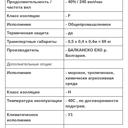
Продолжительность /
- 40% / 240 вкл/час
частота вкл
Класс изоляции
- F
Исполнение
- Общепромышленное
Термическая защита
- да
Транспортные габариты
- 0,5 х 0,4 х 0,4м = 69 кг
Производитель
- БАЛКАНCКО ЕХО р.
Болгария.
Дополнительные опции:
Исполнение
- морское, тропическое,
химически агрессивная
среда
Класс изоляции
- Н
Температура эксплуатации
- 40С , по договоренности
подогрев.
Климатическое
- У1
исполнение