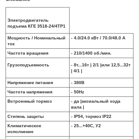
Электродвигатель
подъема КГЕ 3518-24/4ТР1
Мощность / Номинальный
- 4.0/24.0 кВт / 70.0/48.0 А
ток
Частота вращения
- 210/1400 об./мин.
Грузоподъемность
- 8т...16т | 2/1 |или 12,5...32т
| 4/1 |
Напряжение питания
- 380В
Частота напряжения
- 50Hz
Встроенный тормоз
- да |аксиальный хода
вала |
Степень защиты
- IP54, тормоз IP22
Климатическое
- 25...+40С, У2
исполнение