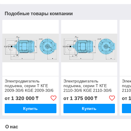
Подобные товары компании
Электродвигатель
Электродвигатель
Элек
подъема, серии T КГЕ
подъема, серии T КГЕ
подъ
2009-30/6 KGE 2009-30/6
2110-30/6 KGE 2110-30/6
2110
30/6
1 320 000
1 375 000
от
₸
от
₸
от
Купить
Купить
О нас